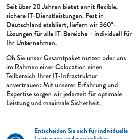
Seit über 20 Jahren bietet ennit flexible,
sichere IT-Dienst­leistungen. Fest in
ennit GmbH
Deutschland etabliert, liefern wir 360°-
Gerhard-Fröhler-Straße 12
Lösungen für alle IT-Bereiche – individuell für
24106 Kiel
+49 431 530540
Ihr Unternehmen.
vertrieb@ennit.de
Ob Sie unser Gesamtpaket nutzen oder uns
im Rahmen einer Colocation einen
Teilbereich Ihrer IT-Infrastruktur
anvertrauen: Mit unserer Erfahrung und
Expertise sorgen wir jederzeit für optimale
Leistung und maximale Sicherheit.
Entscheiden Sie sich für individuelle
Leistungen und persönliches