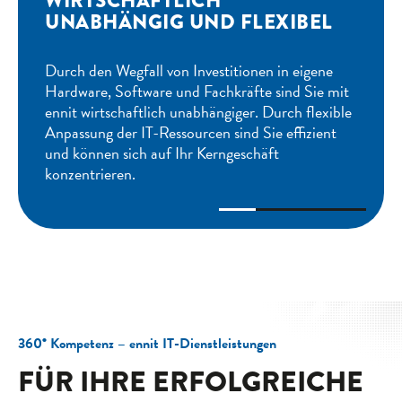
PERFEKTE LÖSUNGEN FÜR DEN
MITTELSTAND
Viele Mittelständler bundesweit setzen bereits
auf die Expertise und die individuellen IT-
Lösungen von ennit. Darunter etablierte
Unternehmen der IT- & Software-Branche,
Banken sowie aus dem Handels- und Dienst­
leistungs­sektor.
360° Kompetenz – ennit IT-Dienstleistungen
FÜR IHRE ERFOLG­REICHE