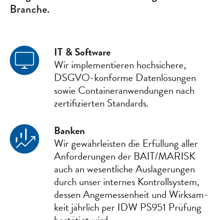
Branche.
IT & Software
Wir implemen­tieren hoch­sichere,
DSGVO-konforme Daten­lösungen
sowie Container­anwendungen nach
zertifizierten Standards.
Banken
Wir gewähr­leisten die Erfüllung aller
Anforder­ungen der BAIT/MARISK
auch an wesent­liche Aus­lagerungen
durch unser internes Kontroll­system,
dessen Ange­messen­heit und Wirksam­
keit jährlich per IDW PS951 Prüfung