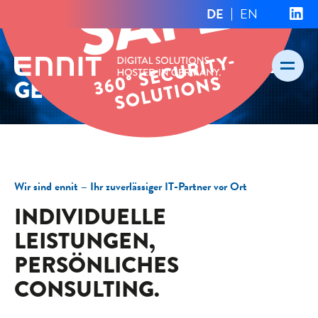
Navigation
DE
EN
Navigation
überspringen
überspring
Produkte
INDIVIDUELLE
IT-LÖSUNGEN. FÜR IHREN
Karriere
CyberSecurity
GESCHÄFTS­ERFOLG.
Termine
Green IT
Kontakt
Wir sind ennit – Ihr zuverlässiger IT-Partner vor Ort
INDIVIDUELLE
Impressum
LEISTUNGEN,
Datenschutz
PERSÖNLICHES
AGB
CONSULTING.